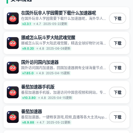
在国外玩非人学园需要下载什么加速器呢
在国外玩非人学园需要下载什么加速器呢，海外华人回
下载
国加速器,为境外华人解决海外怎么听歌?海外怎么看剧?
v2.3.1
⭐ 4.7
2025-05-22更新
海外怎么玩游戏不卡等境外难题,全球回国稳定国内节点,
专业、流畅加速让海外党们一键轻松回国,简单好用
挪威怎么玩斗罗大陆武魂觉醒
挪威怎么玩斗罗大陆武魂觉醒，精选全球好物针对海外
下载
华人、留学生和海外出差用户打造的一款高质量专属回
v9.0.20
⭐ 4.8
2025-06-08更新
国加速器,只要身处海外即可一键加速畅享国内网络:追剧
听歌、影音娱乐、游戏电竞、赛事直播、商务办公、炒
股等多场景的应用及网络加速
国外访问国内加速器
国外访问国内加速器，回国加速器拥有全球海量节点覆
下载
盖，运营商专线不卡顿超稳定，专为海外华人和留学生
v7.85.0
⭐ 4.9
2025-04-15更新
打造，帮助海外华人免除地域限制，随时高速稳定低延
迟玩国服游戏、观看高清视频、听高品质音乐。
番茄加速器手机版
番茄加速器手机版，加速访问中国音视频和网站，专业
下载
回国加速器，帮你加速访问优酷、bilibili、腾讯视频、爱
v10.3.80
⭐ 4.8
2025-04-15更新
奇艺等，加速国服游戏，例如原神、阴阳师、和平精
英、使命召唤、天涯明月刀、一梦江湖、幻书启示录、
明日方舟、战双帕弥什、sky光·遇、另一个伊甸园等国
番茄加速器
内各种服务,回国加速器致力于帮助海外华人和留学生、
番茄加速器，一键畅享游戏,视频,直播等各大主流App应
下载
港澳台地区用户提供最好的回国游戏和音乐视频加速服
用,视频加载极速不卡顿。人在海外听歌,玩国服游戏 简
v8.9.88
⭐ 4.7
2025-05-22更新
务，可以在海外或港澳台地区流畅加速国服游戏和音视
单易用。
频服务，提供专业稳定的全球回国线路和游戏加速专
线。能加速访问优酷、爱奇艺、腾讯视频、B站、芒果