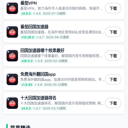
番茄VPN
TV、西瓜视频、QQ音乐、网易云音乐、酷狗音乐、YY
等主流网站应用解除限制，带你穿梭加速回国。目前已
番茄VPN，助力海外华人高速访问国内网络，快速开启
下载
有上百万用户，用户整体好评95%以上，一对一在线客
国内各直播平台,解决国内视频、音乐卡顿问题；更能加
v9.8.5
⭐ 4.6
2025-07-19更新
服支持，保障你的使用体验。
速海量国服游戏，超低延迟稳定不掉线,畅享国内网络！
番茄回国加速器
番茄回国加速器，在海外地区使用B站,经常会遇到B站地
下载
区版权限制/网络IP屏蔽,缓冲卡顿等问题,使用我们的哔
v10.28.0
⭐ 4.7
2025-08-25更新
哩哔哩专用回国VPN,可加速解决各类网络问题,一键网络
回国,全球智能专线为您提供最优线路,一对一技术客服
7*24小时服务。
回国加速器哪个效果最好
回国加速器哪个效果最好，解锁国内音乐视频版权限制.
下载
刷剧不卡，高清秒开. 有效降低国服游戏延迟. 提升国内
v28.5.0
⭐ 4.9
2025-02-28更新
主流应用访问速度 ; 独创加速黑科技 · 海量边缘. 动态多
线. 智能流控。
免费海外翻回国app
免费海外翻回国app，加速访问中国音视频和网站，专
下载
业回国加速器，帮你加速访问优酷、bilibili、腾讯视频、
v1.8.85
⭐ 4.8
2025-05-22更新
爱奇艺等，加速国服游戏，例如原神、阴阳师、和平精
英、使命召唤、天涯明月刀、一梦江湖、幻书启示录、
明日方舟、战双帕弥什、sky光·遇、另一个伊甸园等国
十大回国加速器排名
内各种服务,回国加速器致力于帮助海外华人和留学生、
十大回国加速器排名，解锁国内音乐视频版权限制. 刷剧
下载
港澳台地区用户提供最好的回国游戏和音乐视频加速服
不卡，高清秒开. 有效降低国服游戏延迟. 提升国内主流
v9.9.5
⭐ 4.7
2025-03-12更新
务，可以在海外或港澳台地区流畅加速国服游戏和音视
应用访问速度 ; 独创加速黑科技 · 海量边缘. 动态多线. 智
频服务，提供专业稳定的全球回国线路和游戏加速专
能流控。
线。能加速访问优酷、爱奇艺、腾讯视频、B站、芒果
TV、西瓜视频、QQ音乐、网易云音乐、酷狗音乐、YY
等主流网站应用解除限制，带你穿梭加速回国。目前已
苹果精选