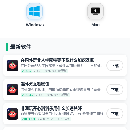
Windows
Mac
最新软件
在国外玩非人学园需要下载什么加速器呢
在国外玩非人学园需要下载什么加速器呢，回国加速器
下载
拥有全球海量节点覆盖，运营商专线不卡顿超稳定，专
v8.9.5
⭐ 4.8
2025-03-12更新
为海外华人和留学生打造，帮助海外华人免除地域限
制，随时高速稳定低延迟玩国服游戏、观看高清视频、
听高品质音乐。
海外怎么看腾讯
海外怎么看腾讯，回国加速器拥有全球海量节点覆盖，
下载
运营商专线不卡顿超稳定，专为海外华人和留学生打
v8.0.45
⭐ 4.9
2025-02-28更新
造，帮助海外华人免除地域限制，随时高速稳定低延迟
玩国服游戏、观看高清视频、听高品质音乐。
非洲玩开心消消乐用什么加速器好
非洲玩开心消消乐用什么加速器好，150条高速回国线
下载
路 自有高速中转节点 无需注册 一键连接 提供高速线路
v10.3.80
⭐ 4.8
2025-04-15更新
应用内直达视频音乐app,快人一步 应用模式 App互不干
扰 不间断的隐私保护 数据加密 隐私保护 保持高速同时