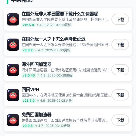
有上百万用户，用户整体好评95%以上，一对一在线客
服支持，保障你的使用体验。
在国外玩非人学园需要下载什么加速器呢
在国外玩非人学园需要下载什么加速器呢，扬帆回国,快
下载
人一步 1100万海外华人都在用的音乐视频回国加速器
v12.5.0
⭐ 4.8
2025-07-19更新
Android iOS Windows Mac TV VIP 支持多种加速场景
了解更多 看视频 全球高速通道搭配第三方CDN节点,解
锁加速腾讯视频、爱奇艺、哔哩哔哩和优酷视频,在国外
在国外玩一人之下怎么弄降低延迟
也能畅快追剧!
在国外玩一人之下怎么弄降低延迟，150条高速回国线
下载
路 自有高速中转节点 无需注册 一键连接 提供高速线路
v6.8.2
⭐ 4.7
2025-09-03更新
应用内直达视频音乐app,快人一步 应用模式 App互不干
扰 不间断的隐私保护 数据加密 隐私保护 保持高速同时
确保数据不泄露 阻止第三方对数据进行窃取和监听
海外回国加速器
海外回国加速器，在海外地区使用B站,经常会遇到B站地
下载
区版权限制/网络IP屏蔽,缓冲卡顿等问题,使用我们的哔
v8.0.45
⭐ 4.9
2025-02-28更新
哩哔哩专用回国VPN,可加速解决各类网络问题,一键网络
回国,全球智能专线为您提供最优线路,一对一技术客服
7*24小时服务。
回国VPN
回国VPN，在海外地区使用B站,经常会遇到B站地区版权
下载
限制/网络IP屏蔽,缓冲卡顿等问题,使用我们的哔哩哔哩
v28.5.0
⭐ 4.9
2025-02-28更新
专用回国VPN,可加速解决各类网络问题,一键网络回国,
全球智能专线为您提供最优线路,一对一技术客服7*24小
时服务。
免费回国加速器
免费回国加速器，回国加速器拥有全球海量节点覆盖，
下载
运营商专线不卡顿超稳定，专为海外华人和留学生打
v9.9.5
⭐ 4.7
2025-03-12更新
造，帮助海外华人免除地域限制，随时高速稳定低延迟
玩国服游戏、观看高清视频、听高品质音乐。