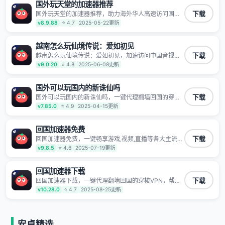
确保数据不泄露 阻止第三方对数据进行窃取和监听
国外玩天堂的加速器推荐
国外玩天堂的加速器推荐，助力海外华人高速访问国内
下载
网络，快速开启国内各直播平台,解决国内视频、音乐卡
v8.9.88
⭐ 4.7
2025-05-22更新
顿问题；更能加速海量国服游戏，超低延迟稳定不掉线,
畅享国内网络！
越南怎么玩仙境传说：爱如初见
越南怎么玩仙境传说：爱如初见，加速访问中国音视频
下载
和网站，专业回国加速器，帮你加速访问优酷、bilibili、
v9.0.20
⭐ 4.8
2025-06-08更新
腾讯视频、爱奇艺等，加速国服游戏，例如原神、阴阳
师、和平精英、使命召唤、天涯明月刀、一梦江湖、幻
书启示录、明日方舟、战双帕弥什、sky光·遇、另一个
国外可以玩国内的新诛仙吗
伊甸园等国内各种服务,回国加速器致力于帮助海外华人
国外可以玩国内的新诛仙吗，一键代理翻墙回国的穿梭
下载
和留学生、港澳台地区用户提供最好的回国游戏和音乐
VPN，帮助海外华人留学生及港澳台地区用户破除地区
v7.85.0
⭐ 4.9
2025-04-15更新
视频加速服务，可以在海外或港澳台地区流畅加速国服
版权限制问题，一键降低游戏延迟，加速访问中国网
游戏和音视频服务，提供专业稳定的全球回国线路和游
站、游戏及应用。
戏加速专线。能加速访问优酷、爱奇艺、腾讯视频、B
回国加速器免费
站、芒果TV、西瓜视频、QQ音乐、网易云音乐、酷狗
音乐、YY等主流网站应用解除限制，带你穿梭加速回
回国加速器免费，一键畅享游戏,视频,直播等各大主流
下载
国。目前已有上百万用户，用户整体好评95%以上，一
App应用,视频加载极速不卡顿。人在海外听歌,玩国服游
v9.8.5
⭐ 4.6
2025-07-19更新
对一在线客服支持，保障你的使用体验。
戏 简单易用。
回国加速器下载
回国加速器下载，一键代理翻墙回国的穿梭VPN，帮助
下载
海外华人留学生及港澳台地区用户破除地区版权限制问
v10.28.0
⭐ 4.7
2025-08-25更新
题，一键降低游戏延迟，加速访问中国网站、游戏及应
用。
安卓精选