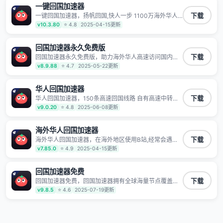
一键回国加速器
一键回国加速器，扬帆回国,快人一步 1100万海外华人
下载
都在用的音乐视频回国加速器 Android iOS Windows
v10.3.80
⭐ 4.8
2025-04-15更新
Mac TV VIP 支持多种加速场景 了解更多 看视频 全球高
速通道搭配第三方CDN节点,解锁加速腾讯视频、爱奇
艺、哔哩哔哩和优酷视频,在国外也能畅快追剧!
回国加速器永久免费版
回国加速器永久免费版，助力海外华人高速访问国内网
下载
络，快速开启国内各直播平台,解决国内视频、音乐卡顿
v8.9.88
⭐ 4.7
2025-05-22更新
问题；更能加速海量国服游戏，超低延迟稳定不掉线,畅
享国内网络！
华人回国加速器
华人回国加速器，150条高速回国线路 自有高速中转节
下载
点 无需注册 一键连接 提供高速线路 应用内直达视频音
v9.0.20
⭐ 4.8
2025-06-08更新
乐app,快人一步 应用模式 App互不干扰 不间断的隐私保
护 数据加密 隐私保护 保持高速同时确保数据不泄露 阻
止第三方对数据进行窃取和监听
海外华人回国加速器
海外华人回国加速器，在海外地区使用B站,经常会遇到B
下载
站地区版权限制/网络IP屏蔽,缓冲卡顿等问题,使用我们
v7.85.0
⭐ 4.9
2025-04-15更新
的哔哩哔哩专用回国VPN,可加速解决各类网络问题,一键
网络回国,全球智能专线为您提供最优线路,一对一技术客
服7*24小时服务。
回国加速器免费
回国加速器免费，回国加速器拥有全球海量节点覆盖，
下载
运营商专线不卡顿超稳定，专为海外华人和留学生打
v9.8.5
⭐ 4.6
2025-07-19更新
造，帮助海外华人免除地域限制，随时高速稳定低延迟
玩国服游戏、观看高清视频、听高品质音乐。